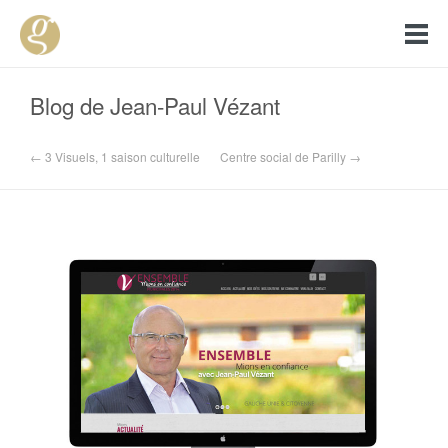
Blog de Jean-Paul Vézant
← 3 Visuels, 1 saison culturelle
Centre social de Parilly →