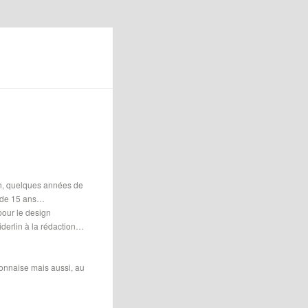
on, quelques années de
s de 15 ans…
pour le design
derlin à la rédaction…
lyonnaise mais aussi, au