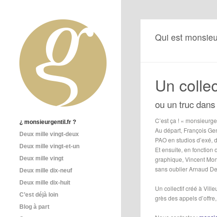
Qui est monsieur
Un colle
ou un truc dans
C’est ça ! « monsieurgen
¿ monsieurgentil.fr ?
Au départ, François Ge
Deux mille vingt-deux
PAO en studios d’exé, 
Deux mille vingt-et-un
Et ensuite, en fonction
Deux mille vingt
graphique, Vincent Mon
sans oublier Arnaud Dec
Deux mille dix-neuf
Deux mille dix-huit
Un collectif créé à Vill
C’est déjà loin
grès des appels d’offre
Blog à part