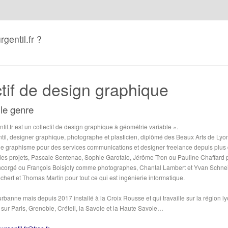
gentil.fr ?
ctif de design graphique
 le genre
til.fr est un collectif de design graphique à géométrie variable ».
ntil, designer graphique, photographe et plasticien, diplômé des Beaux Arts de Ly
de graphisme pour des services communications et designer freelance depuis plu
 des projets, Pascale Sentenac, Sophie Garofalo, Jérôme Tron ou Pauline Chaffard 
corgé ou François Boisjoly comme photographes, Chantal Lambert et Yvan Schnei
herf et Thomas Martin pour tout ce qui est ingénierie informatique.
eurbanne mais depuis 2017 installé à la Croix Rousse et qui travaille sur la région 
, sur Paris, Grenoble, Créteil, la Savoie et la Haute Savoie…