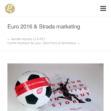
Euro 2016 & Strada marketing
← Identité visuelle La K-FET
Centre Nautique de Lyon, Saint-Fons et Vénissieux →