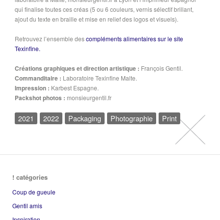
qui finalise toutes ces créas (5 ou 6 couleurs, vernis sélectif brillant,
ajout du texte en braille et mise en relief des logos et visuels).
Retrouvez l’ensemble des
compléments alimentaires sur le site
Texinfine.
Créations graphiques et direction artistique :
François Gentil.
Commanditaire :
Laboratoire Texinfine Malte.
Impression :
Karbest Espagne.
Packshot photos :
monsieurgentil.fr
2021
2022
Packaging
Photographie
Print
! catégories
Coup de gueule
Gentil amis
Inspiration