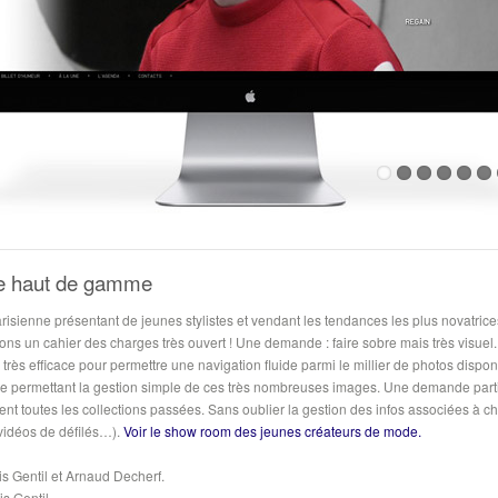
e haut de gamme
arisienne présentant de jeunes stylistes et vendant les tendances les plus novatric
ions un cahier des charges très ouvert ! Une demande : faire sobre mais très visuel.
e très efficace pour permettre une navigation fluide parmi le millier de photos dispon
ce permettant la gestion simple de ces très nombreuses images. Une demande parti
t toutes les collections passées. Sans oublier la gestion des infos associées à ch
vidéos de défilés…).
Voir le show room des jeunes créateurs de mode.
is Gentil et Arnaud Decherf.
s Gentil.