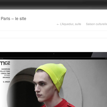
ris – le site
← L’Aqueduc, suite
Saison culturel