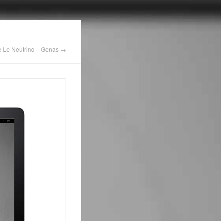
le Le Neutrino – Genas →