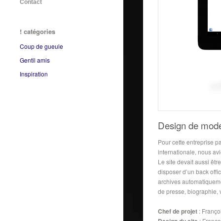
Contact
! catégories
Coup de gueule
Gentil amis
Inspiration
Design de mod
Pour cette entreprise p
internationale, nous av
Le site devait aussi êtr
disposer d’un back offi
archives automatiquemen
de presse, biographie, 
Chef de projet
: Franço
: Françoi