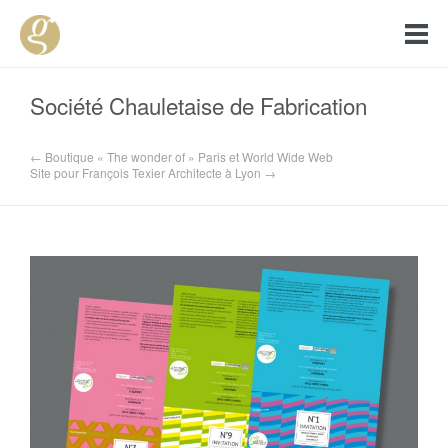
Société Chauletaise de Fabrication
← Boutique « The wonder of » Paris et World Wide Web
Site pour François Texier Architecte à Lyon →