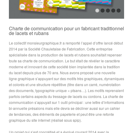
Charte de communication pour un fabricant traditionnel
de lacets et rubans
Le collectif monsieurgraphique.fr a remporté l’appel d’offre lancé début
2014 par la Société Chauletaise de Fabrication. Cette entreprise
spécialisée dans la production de lacets et rubans souhaitait repenser
toute sa charte de communication. Le but était de révéler le caractère
moderne et innovant de cette société bien implantée dans la tradition
du lacet depuis plus de 70 ans. Nous avons proposé une nouvelle
ligne graphique s’appuyant sur des motifs très graphiques, dynamiques
et colorés et une structure répétitive (titre dans un carré, numérotation
des documents, typographie unique = ptsans…). Les motifs reprenaient
parfois certains aspects du tressage de lacets ou cordons. La charte de
communication s’appuyait sur 1 outil principal : une lettre d’informations
bi-annuelle présalons mais elle devra se décliner aussi sur un cahier
de tendances, des éléments de papeterie et peut être une refonte
graphique du site internet (réalisé sous spip).
Un projet qui s’est concrétisé et a évolué courant 2014 avec la