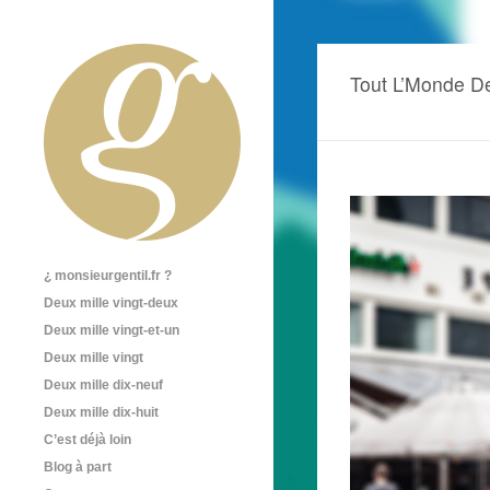
Tout L’Monde D
¿ monsieurgentil.fr ?
Deux mille vingt-deux
Deux mille vingt-et-un
Deux mille vingt
Deux mille dix-neuf
Deux mille dix-huit
C’est déjà loin
Blog à part