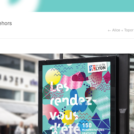
ehors
← Alice + Topor