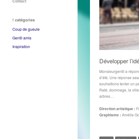
Contact
! catégories
Coup de gueule
Gentil amis
Inspiration
Développer l’id
Monsieurgentil a répond
d’été. Une réponse asse
souhaitions tenter un p
Raté, dommage, la ville 
arbres…
Direction artistique :
Fr
Graphisme :
Amélie Go