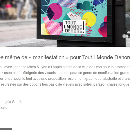
ée même de « manifestation » pour Tout L’Monde Dehor
u avec l’agence Micro 5 Lyon à l’appel d’offre de la ville de Lyon pour la promot
z osée et très éloignée des visuels habituel pour ce genre de manifestation grand
eu le tout pour le tout avec une proposition résolument graphique, abstraite et bran
est restée sur des options très basic de visuels avec soleil, parasol, chaise longue 
ançois Gentil.
zard.